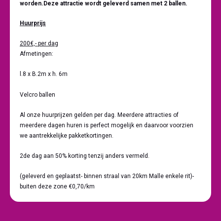
worden.Deze attractie wordt geleverd samen met 2 ballen.
Huurprijs
200€,- per dag
Afmetingen:
l.8 x B.2m x h. 6m
Velcro ballen
Al onze huurprijzen gelden per dag. Meerdere attracties of
meerdere dagen huren is perfect mogelijk en daarvoor voorzien
we aantrekkelijke pakketkortingen.
2de dag aan 50% korting tenzij anders vermeld.
(geleverd en geplaatst- binnen straal van 20km Malle enkele rit)-
buiten deze zone €0,70/km