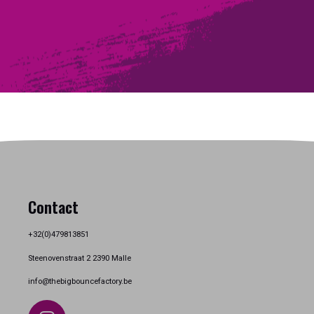
Contact
+32(0)479813851
Steenovenstraat 2 2390 Malle
info@thebigbouncefactory.be