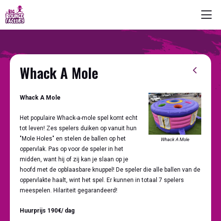
Whack A Mole
Whack A Mole
Het populaire Whack-a-mole spel komt echt
tot leven! Zes spelers duiken op vanuit hun
"Mole Holes" en stelen de ballen op het
Whack A Mole
oppervlak. Pas op voor de speler in het
midden, want hij of zij kan je slaan op je
hoofd met de opblaasbare knuppel! De speler die alle ballen van de
oppervlakte haalt, wint het spel. Er kunnen in totaal 7 spelers
meespelen. Hilariteit gegarandeerd!
Huurprijs 190€/ dag